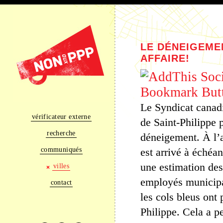
LE DÉNEIGEMEN
AFFAIRE!
Le Syndicat canadi
vérificateur externe
de Saint-Philippe 
recherche
déneigement. À l’
communiqués
est arrivé à échéa
une estimation des
villes
employés municipa
contact
les cols bleus ont
Philippe. Cela a 